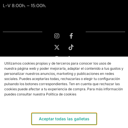
L-V 8:00h. – 15:00h.
Utilizamos cookies propias y de terceros para conocer los usos de
nuestra página web y poder mejorarla, adaptar el contenido a tus gustos y
personalizar nuestros anuncios, marketing y publicaciones en redes
sociales. Puedes aceptarlas todas, rechazarlas o elegir tu configuración
pulsando los botones correspondientes. Ten en cuenta que rechazar las
cookies puede afectar a tu experiencia de compra. Para más información
puedes consultar nuestra Política de cookies
Copyright © 2026 PMK MARKETING
Aviso legal
Aceptar todas las galletas
Términos y condiciones de compra