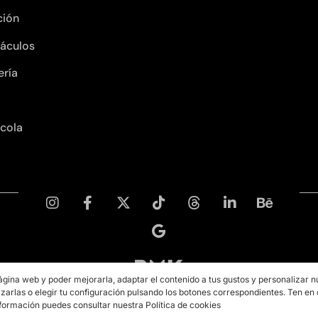
ción
áculos
ería
ícola
ágina web y poder mejorarla, adaptar el contenido a tus gustos y personalizar n
zarlas o elegir tu configuración pulsando los botones correspondientes. Ten en
Copyright © 2026 PMK MARKETING
formación puedes consultar nuestra Política de cookies