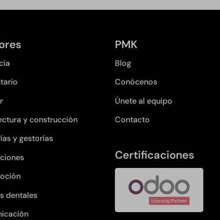
ores
PMK
cía
Blog
tario
Conócenos
r
Únete al equipo
ectura y construcción
Contacto
ías y gestorías
Certificaciones
ciones
oción
as dentales
icación