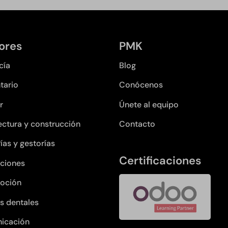
ores
PMK
cía
Blog
tario
Conócenos
r
Únete al equipo
ectura y construcción
Contacto
ías y gestorías
Certificaciones
ciones
oción
as dentales
icación