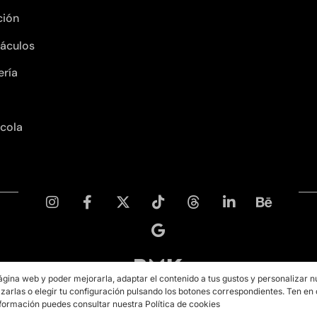
ción
áculos
ería
ícola
ágina web y poder mejorarla, adaptar el contenido a tus gustos y personalizar n
zarlas o elegir tu configuración pulsando los botones correspondientes. Ten en
Copyright © 2026 PMK MARKETING
formación puedes consultar nuestra Política de cookies