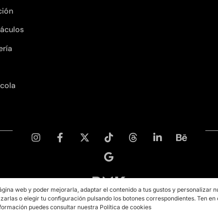
ción
áculos
ería
ícola
ágina web y poder mejorarla, adaptar el contenido a tus gustos y personalizar n
zarlas o elegir tu configuración pulsando los botones correspondientes. Ten en
Copyright © 2026 PMK MARKETING
formación puedes consultar nuestra Política de cookies