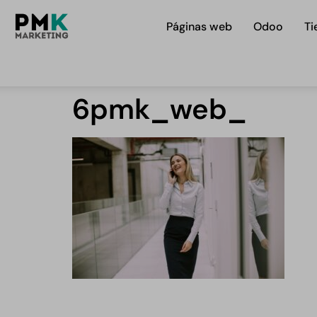
Páginas web
Odoo
Ti
6pmk_web_