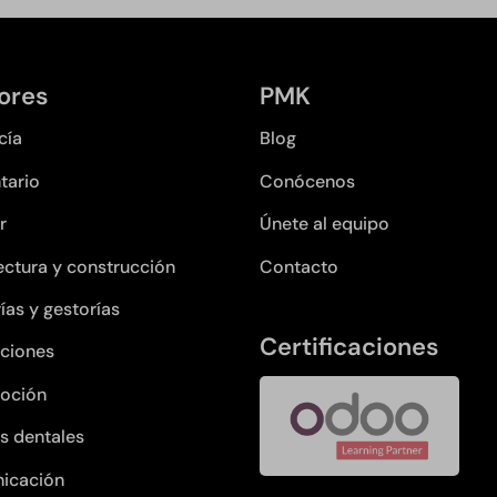
ores
PMK
cía
Blog
tario
Conócenos
r
Únete al equipo
ectura y construcción
Contacto
ías y gestorías
Certificaciones
ciones
oción
as dentales
icación