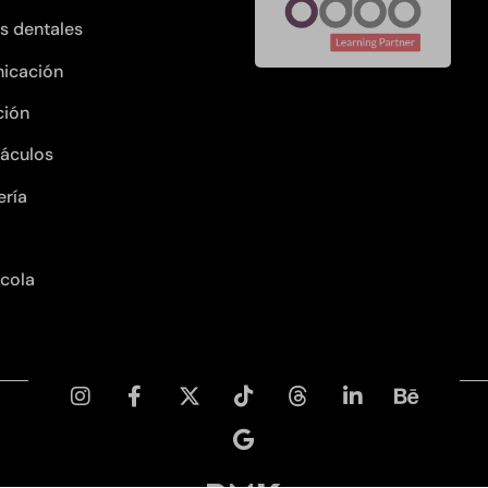
as dentales
icación
ción
áculos
ería
ícola