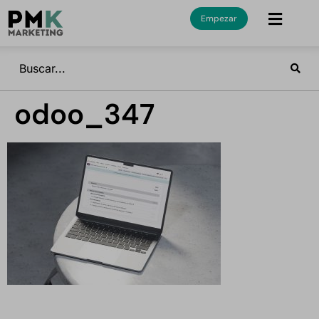
Empezar
odoo_347