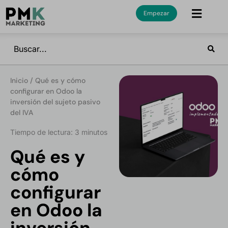
Empezar
Inicio
/
Qué es y cómo
configurar en Odoo la
inversión del sujeto pasivo
del IVA
Tiempo de lectura: 3 minutos
Qué es y
cómo
configurar
en Odoo la
inversión