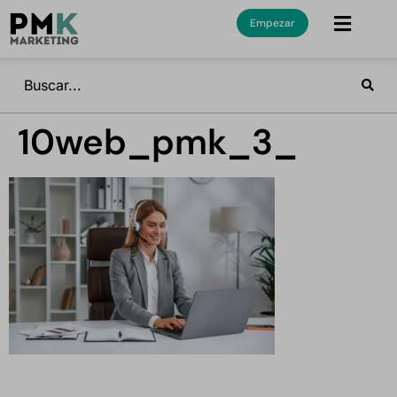
Empezar
10web_pmk_3_