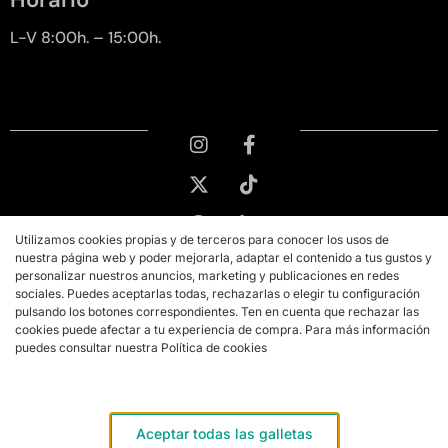
L-V 8:00h. – 15:00h.
Utilizamos cookies propias y de terceros para conocer los usos de
nuestra página web y poder mejorarla, adaptar el contenido a tus gustos y
personalizar nuestros anuncios, marketing y publicaciones en redes
sociales. Puedes aceptarlas todas, rechazarlas o elegir tu configuración
pulsando los botones correspondientes. Ten en cuenta que rechazar las
cookies puede afectar a tu experiencia de compra. Para más información
puedes consultar nuestra Política de cookies
Copyright © 2026 PMK MARKETING
Aviso legal
Aceptar todas las galletas
Términos y condiciones de compra