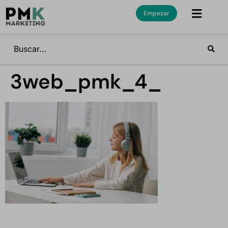
Empezar
3web_pmk_4_