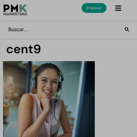
Empezar
cent9