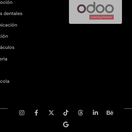
oción
as dentales
icación
ción
áculos
ería
ícola