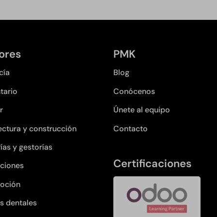
ores
PMK
cía
Blog
tario
Conócenos
r
Únete al equipo
ectura y construcción
Contacto
ías y gestorías
Certificaciones
ciones
oción
as dentales