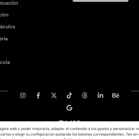
icación
ción
áculos
ería
ícola
ágina web y poder mejorarla, adaptar el contenido a tus gustos y personalizar n
zarlas o elegir tu configuración pulsando los botones correspondientes. Ten en
Copyright © 2026 PMK MARKETING