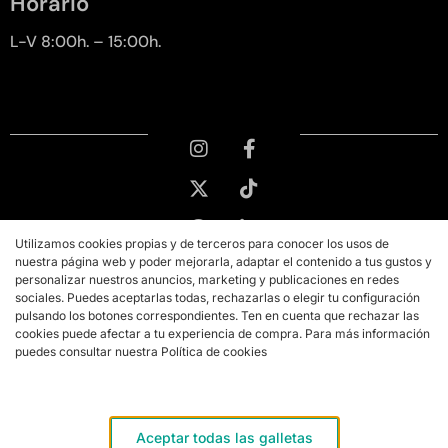
Horario
L-V 8:00h. – 15:00h.
Utilizamos cookies propias y de terceros para conocer los usos de
nuestra página web y poder mejorarla, adaptar el contenido a tus gustos y
personalizar nuestros anuncios, marketing y publicaciones en redes
sociales. Puedes aceptarlas todas, rechazarlas o elegir tu configuración
pulsando los botones correspondientes. Ten en cuenta que rechazar las
cookies puede afectar a tu experiencia de compra. Para más información
puedes consultar nuestra Política de cookies
Copyright © 2026 PMK MARKETING
Aviso legal
Aceptar todas las galletas
Términos y condiciones de compra