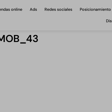
endas online
Ads
Redes sociales
Posicionamiento
Dis
_MOB_43