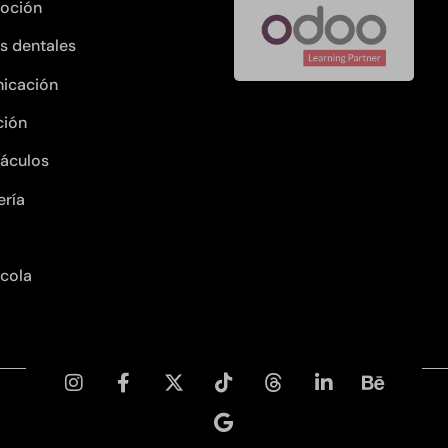
oción
as dentales
icación
ción
áculos
ería
ícola