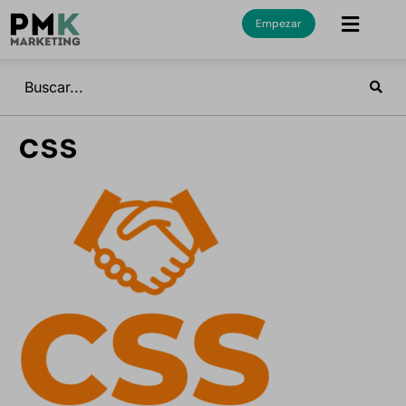
Empezar
css