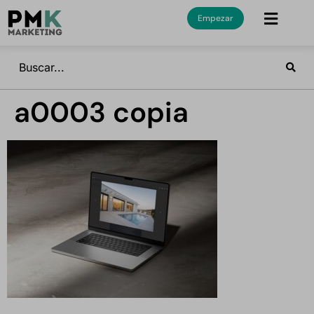
Empezar
a0003 copia