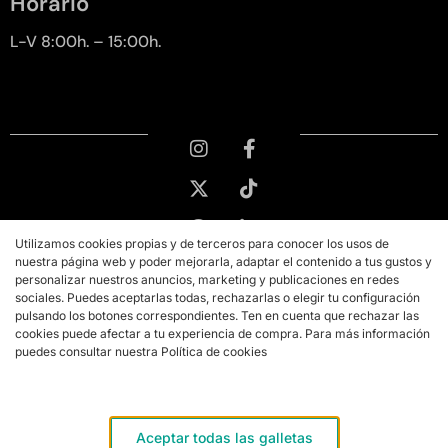
Horario
L-V 8:00h. – 15:00h.
Utilizamos cookies propias y de terceros para conocer los usos de
nuestra página web y poder mejorarla, adaptar el contenido a tus gustos y
personalizar nuestros anuncios, marketing y publicaciones en redes
sociales. Puedes aceptarlas todas, rechazarlas o elegir tu configuración
pulsando los botones correspondientes. Ten en cuenta que rechazar las
cookies puede afectar a tu experiencia de compra. Para más información
puedes consultar nuestra Política de cookies
Copyright © 2026 PMK MARKETING
Aviso legal
Aceptar todas las galletas
Términos y condiciones de compra