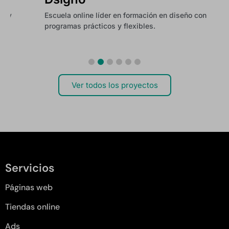
Escuela online líder en formación en diseño con
P
programas prácticos y flexibles.
d
Ver todos los proyectos
Servicios
Páginas web
Tiendas online
Ads