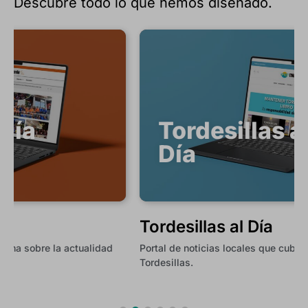
Descubre todo lo que hemos diseñado.
Tordesillas al
Día
Tordesillas al Día
Portal de noticias locales que cubre la actualidad de
S
Tordesillas.
j