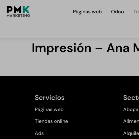
Páginas web
Odoo
Ti
Impresión – Ana M
Servicios
Sect
Páginas web
Aboga
Tiendas online
Alimen
Ads
Alquile