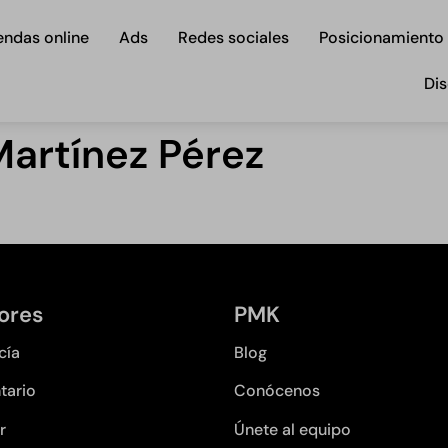
endas online
Ads
Redes sociales
Posicionamiento
Dis
artínez Pérez
ores
PMK
cía
Blog
tario
Conócenos
r
Únete al equipo