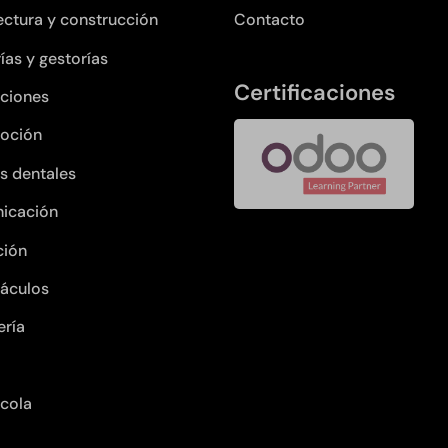
ectura y construcción
Contacto
ías y gestorías
Certificaciones
ciones
oción
as dentales
icación
ción
áculos
ería
ícola