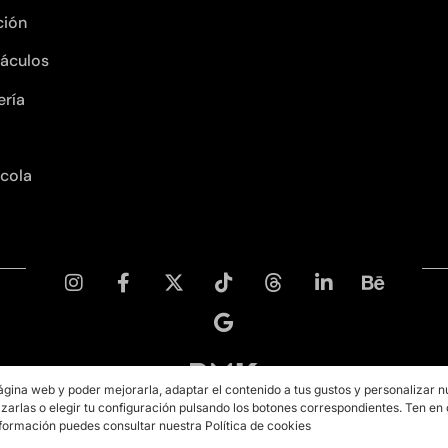
ción
áculos
ería
ícola
ágina web y poder mejorarla, adaptar el contenido a tus gustos y personalizar n
zarlas o elegir tu configuración pulsando los botones correspondientes. Ten en
Copyright © 2026 PMK MARKETING
formación puedes consultar nuestra Política de cookies