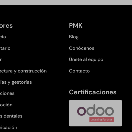
ores
PMK
cía
Blog
tario
Conócenos
r
Únete al equipo
ectura y construcción
Contacto
ías y gestorías
Certificaciones
ciones
oción
as dentales
icación