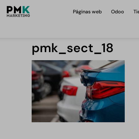
Páginas web
Odoo
Ti
pmk_sect_18