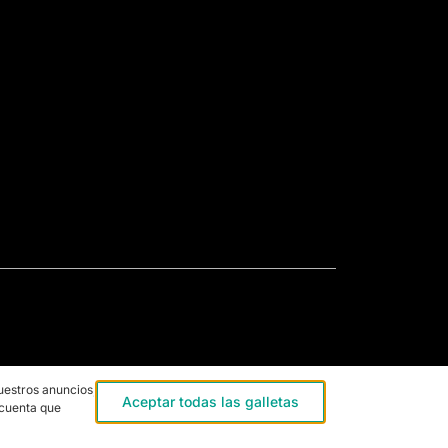
uestros anuncios,
Aceptar todas las galletas
 cuenta que