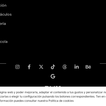
ción
áculos
ería
ícola
ágina web y poder mejorarla, adaptar el contenido a tus gustos y personalizar n
zarlas o elegir tu configuración pulsando los botones correspondientes. Ten en
Copyright © 2026 PMK MARKETING
formación puedes consultar nuestra Política de cookies