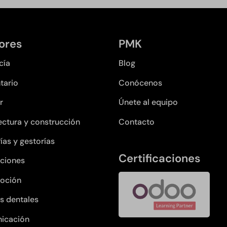
ores
PMK
cía
Blog
tario
Conócenos
r
Únete al equipo
ectura y construcción
Contacto
ías y gestorías
Certificaciones
ciones
oción
as dentales
icación