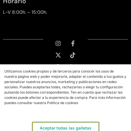
Horario
L-V 8:00h. – 15:00h.
Utilizamos cookies propias y de terceros para conocer los usos de
nuestra página web y poder mejorarla, adaptar el contenido a tus gustos y
personalizar nuestros anuncios, marketing y publicaciones en redes
sociales. Puedes aceptarlas todas, rechazarlas o elegir tu configuración
pulsando los botones correspondientes. Ten en cuenta que rechazar las
cookies puede afectar a tu experiencia de compra. Para más información
puedes consultar nuestra Política de cookies
Copyright © 2026 PMK MARKETING
Aviso legal
Aceptar todas las galletas
Términos y condiciones de compra