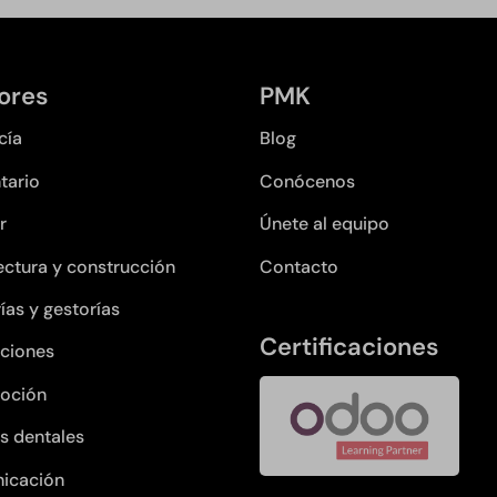
ores
PMK
cía
Blog
tario
Conócenos
r
Únete al equipo
ectura y construcción
Contacto
ías y gestorías
Certificaciones
ciones
oción
as dentales
icación