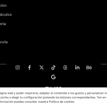
ción
áculos
ería
ícola
ágina web y poder mejorarla, adaptar el contenido a tus gustos y personalizar n
zarlas o elegir tu configuración pulsando los botones correspondientes. Ten en
Copyright © 2026 PMK MARKETING
formación puedes consultar nuestra Política de cookies